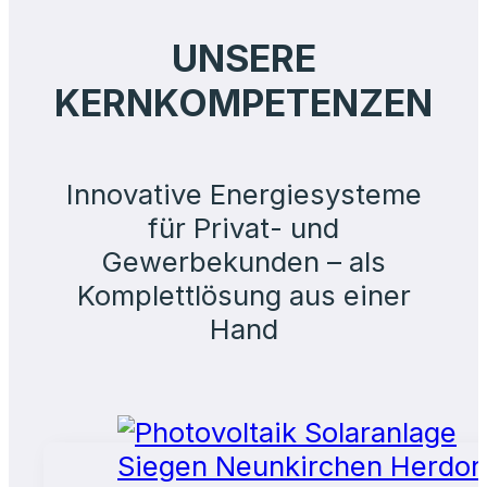
Hand.
UNSERE
ANGEBOT
KERNKOMPETENZEN
ANFORDERN
ANRUFEN
Innovative Energiesysteme
für Privat- und
Gewerbekunden – als
Komplettlösung aus einer
Hand
von 150+ zufriedenen
Kunden