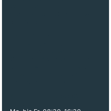
Westerwald und
angrenzenden Gebieten wie
dem Siegerland.
Planst Du eine
Photovoltaikanlage in einer
anderen Westerwald-
Gemeinde? Kontaktiere uns
gerne – wir prüfen individell,
ob wir auch Deinen Standort
optimal betreuen können.
Kesselstruth 30, 57562
Herdorf