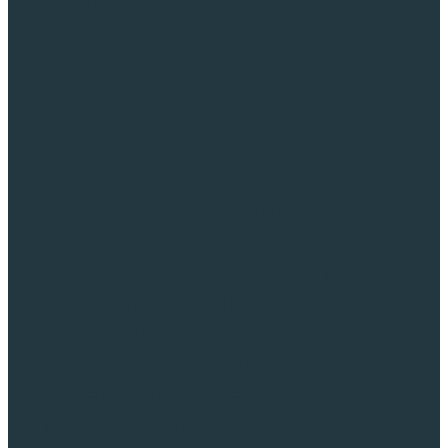
Photovoltaik im
Westerwald –
Nachhaltige Energie
aus der Region
Als bewährter Fachbetrieb mit
Standort in Herdorf sind wir
Dein vertrauensvoller Partner
für professionelle
Photovoltaiklösungen im
gesamten Westerwald. Mit
unserer tiefen regionalen
Verwurzelung und