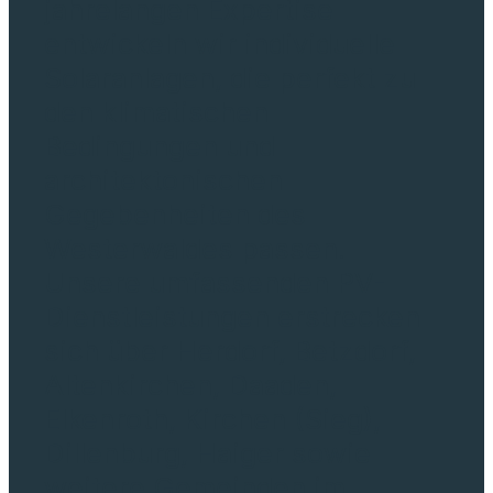
jahrelangen Expertise
entwickeln wir individuelle
Solaranlagen, die perfekt zu
den klimatischen
Bedingungen und
architektonischen
Gegebenheiten des
Westerwaldes passen.
Unsere umfassenden PV-
Dienstleistungen erstrecken
sich über Herdorf, Betzdorf,
Altenkirchen, Daaden,
Elkenroth, Kirchen (Sieg),
Dillenburg, Haiger sowie
weitere Gemeinden im