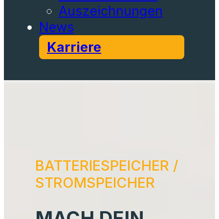
BATTERIESPEICHER /
STROMSPEICHER
MACH DEIN
SYSTEM NOCH
WIRTSCHAFTLICH