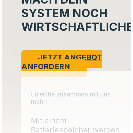
JETZT ANGEBOT
ANFORDERN
Erreiche zusammen mit uns
mehr!
Mit einem
Batteriespeicher werden
Deine Erträge und Deine
Wirtschaftlichkeit mehr
als verdoppelt