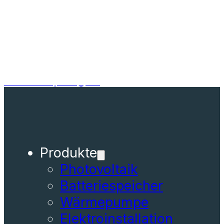
Zum Hauptinhalt springen
Zum
Footer springen
Produkte
Photovoltaik
Batteriespeicher
Wärmepumpe
Elektroinstallation
Smart Home
Gebäudeautomation
Elektromobilität